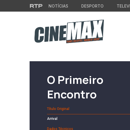
Saltar para o conteúdo principal
NOTÍCIAS
DESPORTO
TELEV
Filme em Cartaz
O Primeiro
Encontro
Título Original
Arrival
Dados Técnicos