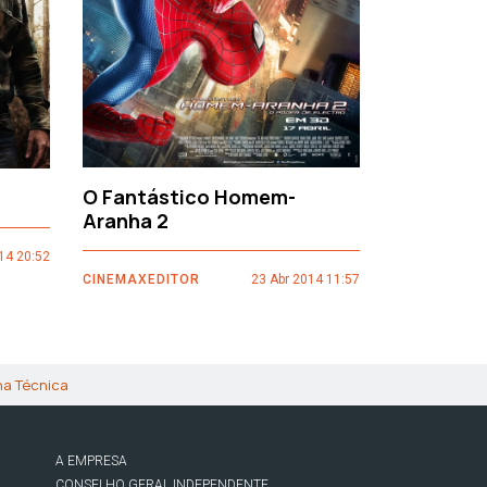
O Fantástico Homem-
Sacro Gr
Aranha 2
14 20:52
CINEMAXEDI
CINEMAXEDITOR
23 Abr 2014 11:57
ha Técnica
A EMPRESA
CONSELHO GERAL INDEPENDENTE