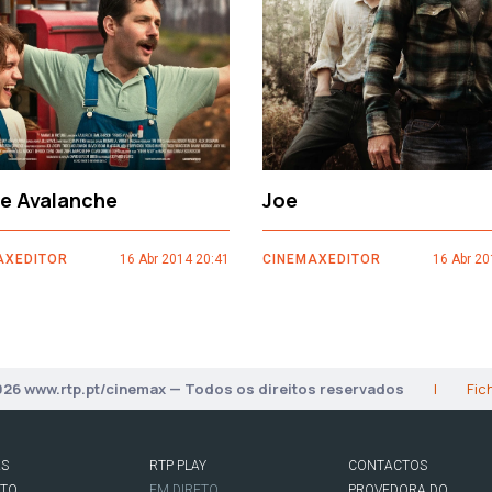
ce Avalanche
Joe
AXEDITOR
16 Abr 2014 20:41
CINEMAXEDITOR
16 Abr 20
026 www.rtp.pt/cinemax — Todos os direitos reservados
|
Fic
AS
RTP PLAY
CONTACTOS
RTO
EM DIRETO
PROVEDORA DO