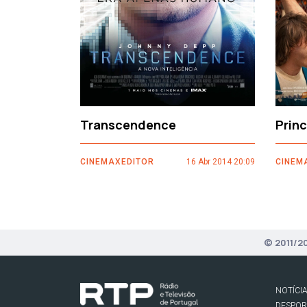
Transcendence
Prin
CINEMAXEDITOR
16 Abr 2014 20:09
CINEM
© 2011/2
NOTÍCI
DESPO