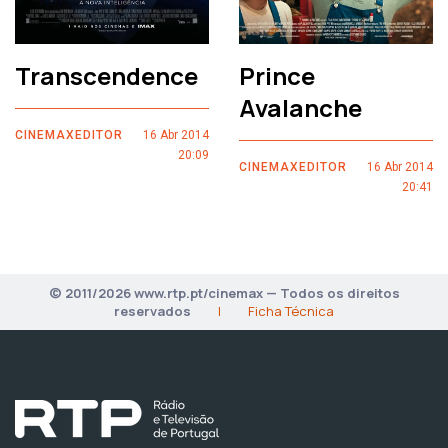
Transcendence
Prince
Avalanche
CINEMAXEDITOR
16 Abr 2014
20:09
CINEMAXEDITOR
16 Abr 2014
20:41
© 2011/2026 www.rtp.pt/cinemax — Todos os direitos
reservados
|
Ficha Técnica