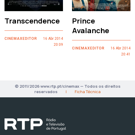
Transcendence
Prince
Avalanche
CINEMAXEDITOR
16 Abr 2014
20:09
CINEMAXEDITOR
16 Abr 2014
20:41
© 2011/2026 www.rtp.pt/cinemax — Todos os direitos
reservados
|
Ficha Técnica