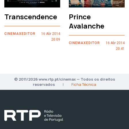
Transcendence
Prince
Avalanche
CINEMAXEDITOR
16 Abr 2014
20:09
CINEMAXEDITOR
16 Abr 2014
20:41
© 2011/2026 www.rtp.pt/cinemax — Todos os direitos
reservados
|
Ficha Técnica