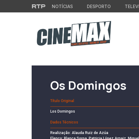
Saltar para o conteúdo principal
NOTÍCIAS
DESPORTO
TELEV
Filme em Cartaz
Os Domingos
Título Original
Los Domingos
Dados Técnicos
Realização: Alauda Ruiz de Azúa
Elenco: Blanca Soroa, Patricia López Arnaiz, Migue