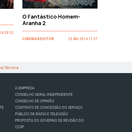
O Fantástico Homem-
Sacro Gr
Aranha 2
14 20:52
CINEMAXEDI
CINEMAXEDITOR
23 Abr 2014 11:57
ha Técnica
A EMPRESA
CONSELHO GERAL INDEPENDENTE
CONSELHO DE OPINIÃO
TE
CONTRATO DE CONCESSÃO DO SERVIÇO
PÚBLICO DE RÁDIO E TELEVISÃO
PROPOSTA DO GOVERNO DE REVISÃO DO
CCSP