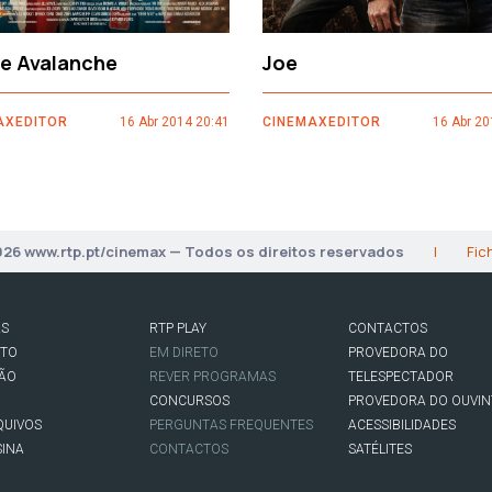
ce Avalanche
Joe
AXEDITOR
16 Abr 2014 20:41
CINEMAXEDITOR
16 Abr 20
026 www.rtp.pt/cinemax — Todos os direitos reservados
|
Fic
AS
RTP PLAY
CONTACTOS
RTO
EM DIRETO
PROVEDORA DO
SÃO
REVER PROGRAMAS
TELESPECTADOR
CONCURSOS
PROVEDORA DO OUVIN
QUIVOS
PERGUNTAS FREQUENTES
ACESSIBILIDADES
SINA
CONTACTOS
SATÉLITES