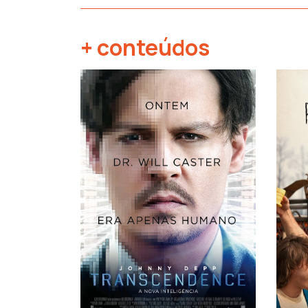
+ conteúdos
‹