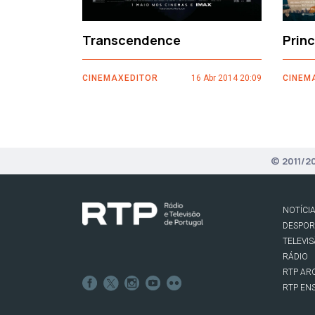
Transcendence
Prin
CINEMAXEDITOR
16 Abr 2014 20:09
CINEM
© 2011/2
NOTÍCI
DESPO
TELEVI
RÁDIO
RTP AR
RTP EN