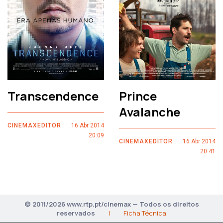
Transcendence
Prince
Avalanche
CINEMAXEDITOR
16 Abr 2014
20:09
CINEMAXEDITOR
16 Abr 2014
20:41
© 2011/2026 www.rtp.pt/cinemax — Todos os direitos
reservados
|
Ficha Técnica