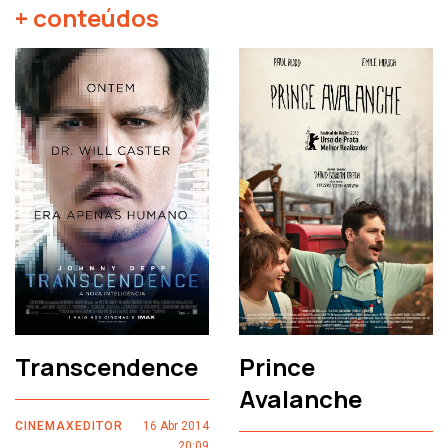
+ conteúdos
Transcendence
Prince
Avalanche
CINEMAXEDITOR
16 Abr 2014
20:09