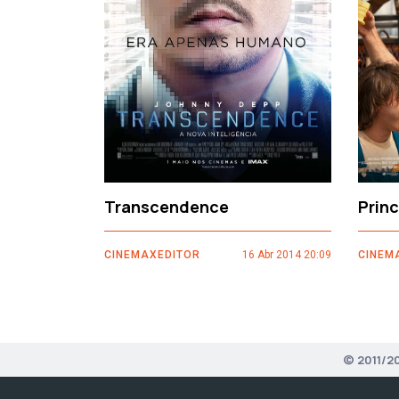
‹
Transcendence
Prin
CINEMAXEDITOR
16 Abr 2014 20:09
CINEM
© 2011/2