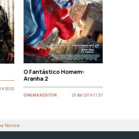
›
O Fantástico Homem-
Sacro Gr
Aranha 2
14 20:52
CINEMAXEDI
CINEMAXEDITOR
23 Abr 2014 11:57
ha Técnica