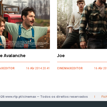
ce Avalanche
Joe
AXEDITOR
16 Abr 2014 20:41
CINEMAXEDITOR
16 Abr 20
026 www.rtp.pt/cinemax — Todos os direitos reservados
|
Fic