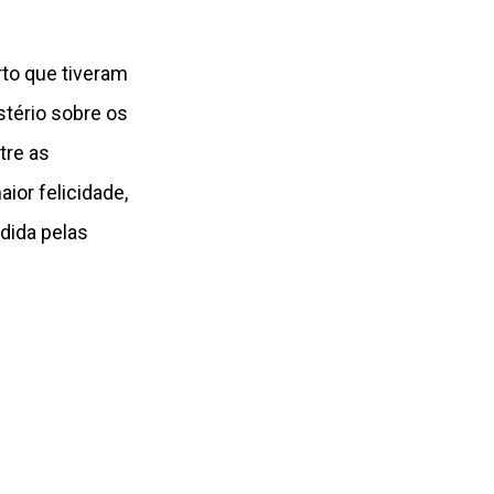
rto que tiveram
tério sobre os
tre as
or felicidade,
dida pelas