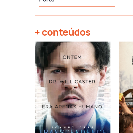
+ conteúdos
‹