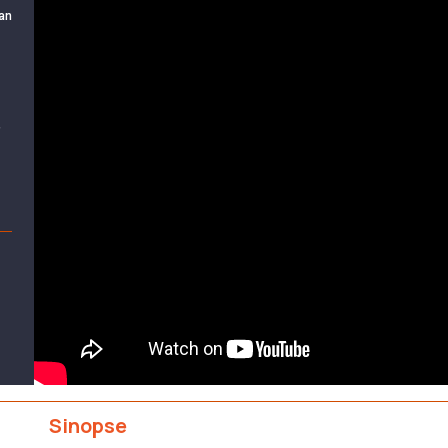
man
,
Sinopse