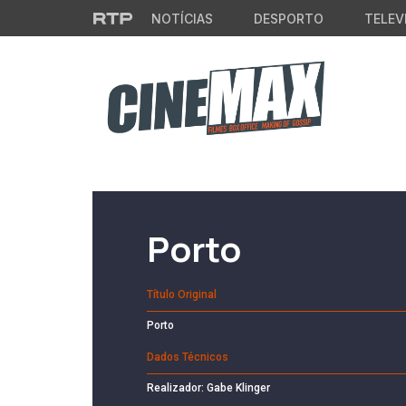
Saltar para o conteúdo principal
NOTÍCIAS
DESPORTO
TELEV
Filme em Cartaz
Porto
Título Original
Porto
Dados Técnicos
Realizador: Gabe Klinger