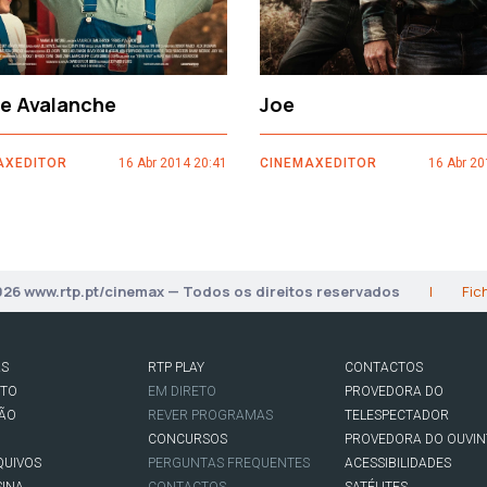
ce Avalanche
Joe
AXEDITOR
16 Abr 2014 20:41
CINEMAXEDITOR
16 Abr 20
026 www.rtp.pt/cinemax — Todos os direitos reservados
|
Fic
AS
RTP PLAY
CONTACTOS
RTO
EM DIRETO
PROVEDORA DO
SÃO
REVER PROGRAMAS
TELESPECTADOR
CONCURSOS
PROVEDORA DO OUVIN
QUIVOS
PERGUNTAS FREQUENTES
ACESSIBILIDADES