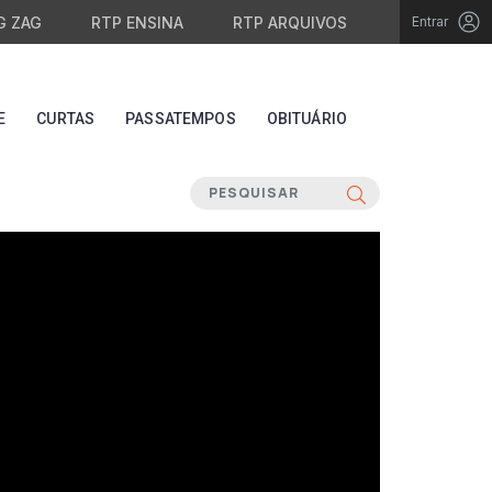
G ZAG
RTP ENSINA
RTP ARQUIVOS
Entrar
E
CURTAS
PASSATEMPOS
OBITUÁRIO