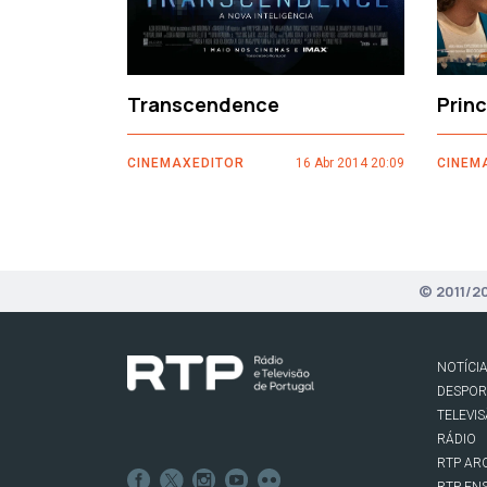
Transcendence
Prin
CINEMAXEDITOR
16 Abr 2014 20:09
CINEM
© 2011/2
NOTÍCI
DESPO
TELEVI
RÁDIO
RTP AR