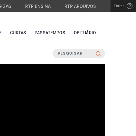
G ZAG
RTP ENSINA
RTP ARQUIVOS
Entrar
E
CURTAS
PASSATEMPOS
OBITUÁRIO