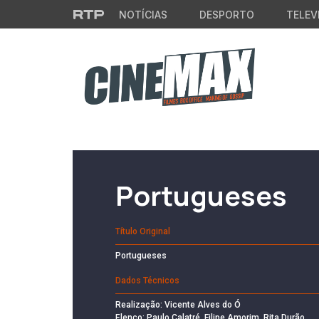
Saltar para o conteúdo principal
NOTÍCIAS
DESPORTO
TELEV
Filme em Cartaz
Portugueses
Título Original
Portugueses
Dados Técnicos
Realização: Vicente Alves do Ó
Elenco: Paulo Calatré, Filipe Amorim, Rita Durão,