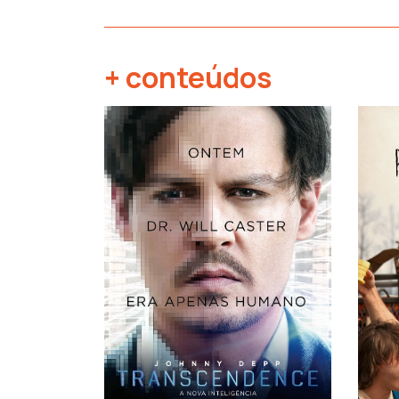
+ conteúdos
‹