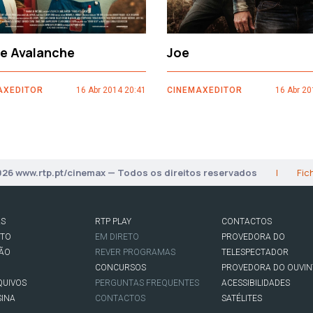
ce Avalanche
Joe
AXEDITOR
16 Abr 2014 20:41
CINEMAXEDITOR
16 Abr 20
026 www.rtp.pt/cinemax — Todos os direitos reservados
|
Fic
AS
RTP PLAY
CONTACTOS
RTO
EM DIRETO
PROVEDORA DO
SÃO
REVER PROGRAMAS
TELESPECTADOR
CONCURSOS
PROVEDORA DO OUVIN
QUIVOS
PERGUNTAS FREQUENTES
ACESSIBILIDADES
SINA
CONTACTOS
SATÉLITES