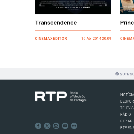
Transcendence
Prin
CINEMAXEDITOR
16 Abr 2014 20:09
CINEM
© 2011/2
NOTÍCI
DESPO
TELEVI
RÁDIO
RTP AR
RTP EN