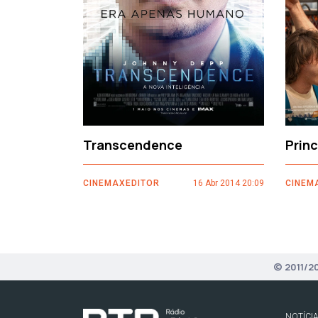
Transcendence
Prin
CINEMAXEDITOR
16 Abr 2014 20:09
CINEM
© 2011/2
NOTÍCI