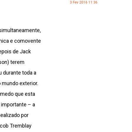
3 Fev 2016 11:36
simultaneamente,
única e comovente
epois de Jack
rson) terem
 durante toda a
o mundo exterior.
e medo que esta
s importante – a
ealizado por
acob Tremblay