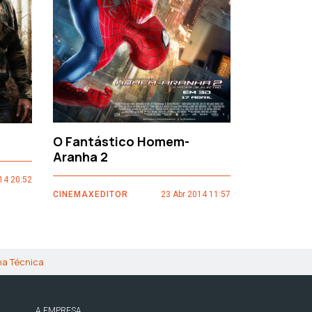
O Fantástico Homem-
Sacro Gr
Aranha 2
14 20:52
CINEMAXEDI
CINEMAXEDITOR
23 Abr 2014 11:57
ha Técnica
A EMPRESA