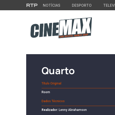
Saltar para o conteúdo principal
NOTÍCIAS
DESPORTO
TELEV
Filme em Cartaz
Quarto
Título Original
Room
Dados Técnicos
Realizador:
Lenny Abrahamson