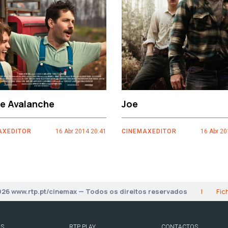
ce Avalanche
Joe
AXEDITOR
16 Abr 2014 20:41
CINEMAXEDITOR
16 Abr 20
026 www.rtp.pt/cinemax — Todos os direitos reservados
|
Fic
AS
RTP PLAY
CONTACTOS