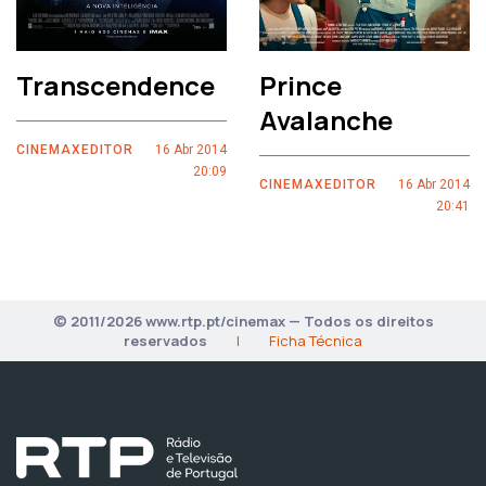
Transcendence
Prince
Avalanche
CINEMAXEDITOR
16 Abr 2014
20:09
CINEMAXEDITOR
16 Abr 2014
20:41
© 2011/2026 www.rtp.pt/cinemax — Todos os direitos
reservados
|
Ficha Técnica