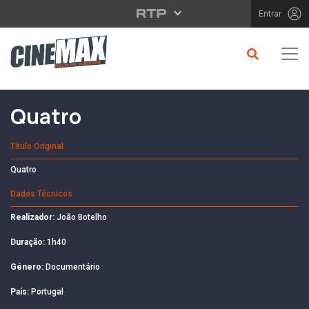
Saltar para o conteúdo principal
Entrar
Filme em Cartaz
Quatro
Título Original
Quatro
Dados Técnicos
Realizador:
João Botelho
Duração:
1h40
Género:
Documentário
País:
Portugal