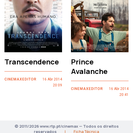
Transcendence
Prince
Avalanche
CINEMAXEDITOR
16 Abr 2014
20:09
CINEMAXEDITOR
16 Abr 2014
20:41
© 2011/2026 www.rtp.pt/cinemax — Todos os direitos
reservados
|
Ficha Técnica