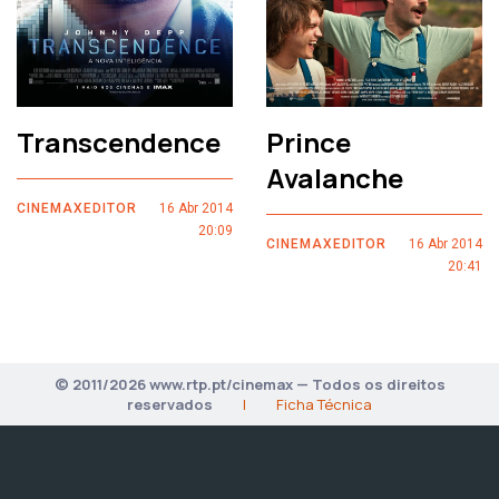
Transcendence
Prince
Avalanche
CINEMAXEDITOR
16 Abr 2014
20:09
CINEMAXEDITOR
16 Abr 2014
20:41
© 2011/2026 www.rtp.pt/cinemax — Todos os direitos
reservados
|
Ficha Técnica