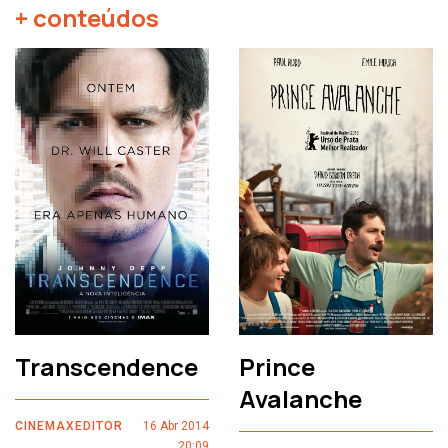
+ conteúdos
Transcendence
Prince
Avalanche
CINEMAXEDITOR
16 Abr 2014
20:09