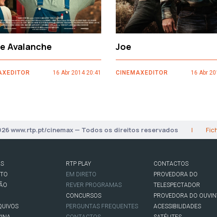
ce Avalanche
Joe
AXEDITOR
16 Abr 2014 20:41
CINEMAXEDITOR
16 Abr 20
026 www.rtp.pt/cinemax — Todos os direitos reservados
|
Fic
AS
RTP PLAY
CONTACTOS
RTO
EM DIRETO
PROVEDORA DO
SÃO
REVER PROGRAMAS
TELESPECTADOR
CONCURSOS
PROVEDORA DO OUVIN
QUIVOS
PERGUNTAS FREQUENTES
ACESSIBILIDADES