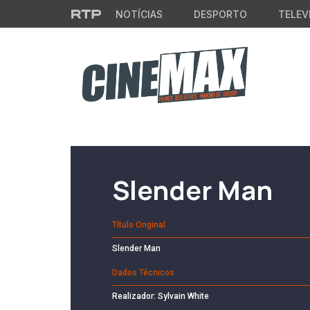
Saltar para o conteúdo principal
NOTÍCIAS
DESPORTO
TELEV
Filme em Cartaz
Slender Man
Título Original
Slender Man
Dados Técnicos
Realizador: Sylvain White