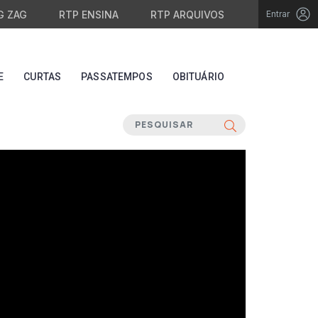
G ZAG
RTP ENSINA
RTP ARQUIVOS
Entrar
E
CURTAS
PASSATEMPOS
OBITUÁRIO