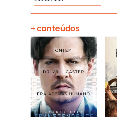
+ conteúdos
‹