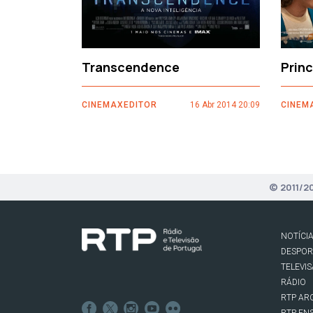
Transcendence
Prin
CINEMAXEDITOR
16 Abr 2014 20:09
CINEM
© 2011/2
NOTÍCI
DESPO
TELEVI
RÁDIO
RTP AR