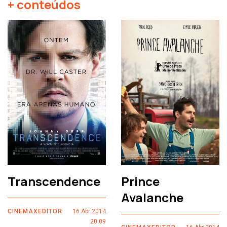
+ conteúdos
Transcendence
Prince
Avalanche
CINEMAXEDITOR
16 Abr 2014
20:09