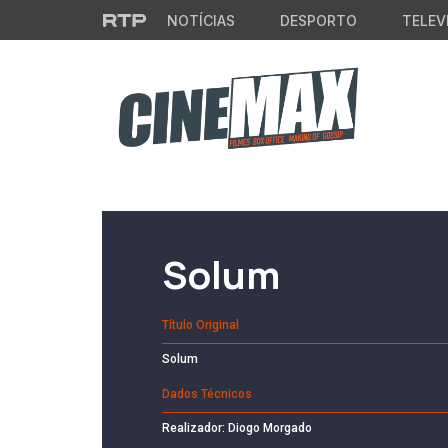
Saltar para o conteúdo principal
NOTÍCIAS
DESPORTO
TELEV
Filme em Cartaz
Solum
Título Original
Solum
Dados Técnicos
Realizador: Diogo Morgado