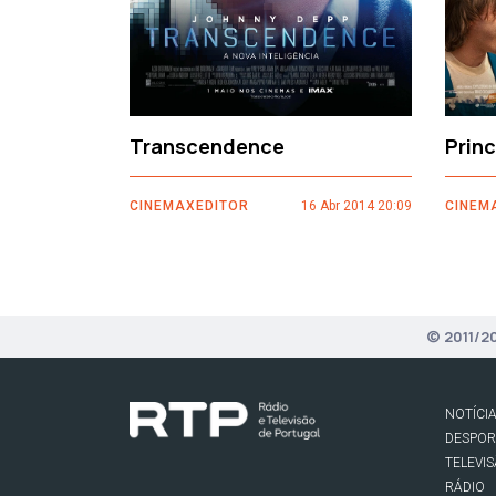
Transcendence
Prin
CINEMAXEDITOR
16 Abr 2014 20:09
CINEM
© 2011/2
NOTÍCI
DESPO
TELEVI
RÁDIO