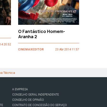
O Fantástico Homem-
Sacro Gr
Aranha 2
14 20:52
CINEMAXEDI
CINEMAXEDITOR
23 Abr 2014 11:57
ha Técnica
A EMPRESA
CONSELHO GERAL INDEPENDENTE
CONSELHO DE OPINIÃO
TE
CONTRATO DE CONCESSÃO DO SERVIÇO