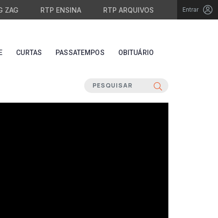
G ZAG
RTP ENSINA
RTP ARQUIVOS
Entrar
E
CURTAS
PASSATEMPOS
OBITUÁRIO