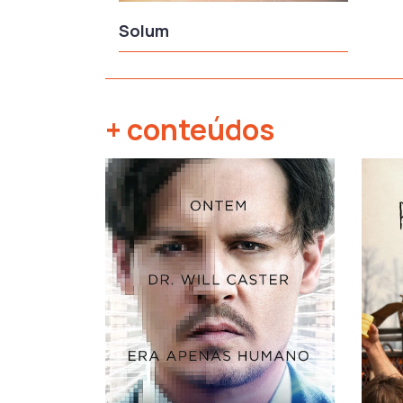
Solum
+ conteúdos
‹