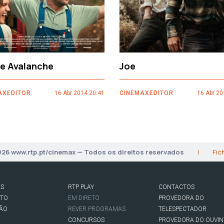
ce Avalanche
Joe
AXEDITOR
16 Abr 2014 20:41
CINEMAXEDITOR
16 Abr 20
026 www.rtp.pt/cinemax — Todos os direitos reservados
|
Fic
AS
RTP PLAY
CONTACTOS
RTO
EM DIRETO
PROVEDORA DO
SÃO
REVER PROGRAMAS
TELESPECTADOR
CONCURSOS
PROVEDORA DO OUVIN