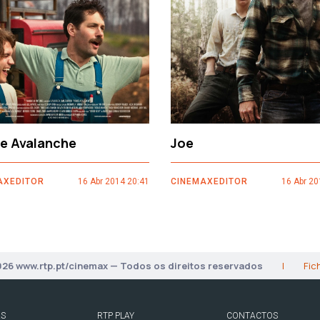
ce Avalanche
Joe
AXEDITOR
16 Abr 2014 20:41
CINEMAXEDITOR
16 Abr 20
026 www.rtp.pt/cinemax — Todos os direitos reservados
|
Fic
AS
RTP PLAY
CONTACTOS