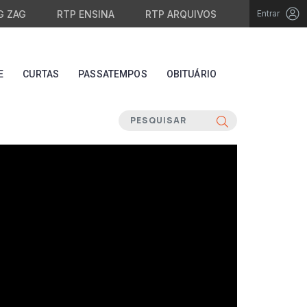
G ZAG
RTP ENSINA
RTP ARQUIVOS
Entrar
E
CURTAS
PASSATEMPOS
OBITUÁRIO