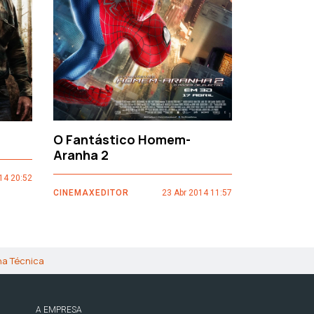
O Fantástico Homem-
Sacro Gr
Aranha 2
14 20:52
CINEMAXEDI
CINEMAXEDITOR
23 Abr 2014 11:57
ha Técnica
A EMPRESA