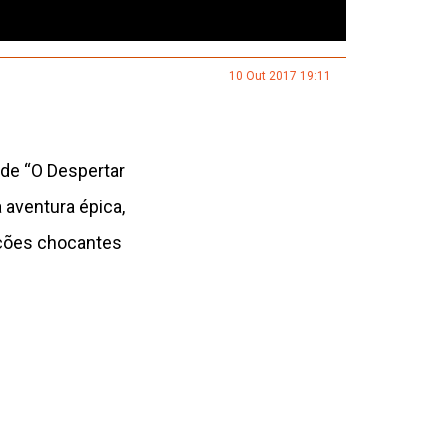
10 Out 2017 19:11
 de “O Despertar
 aventura épica,
ações chocantes