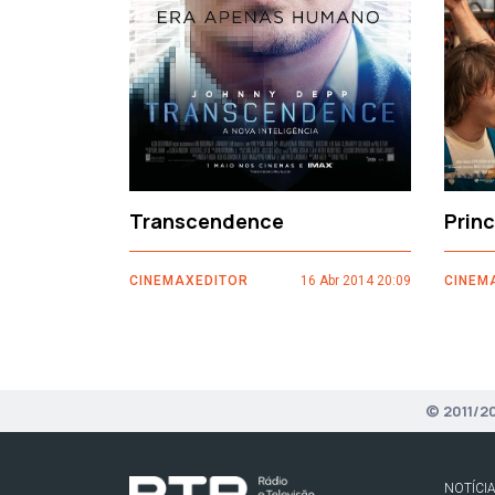
Transcendence
Prin
CINEMAXEDITOR
16 Abr 2014 20:09
CINEM
© 2011/2
NOTÍCI