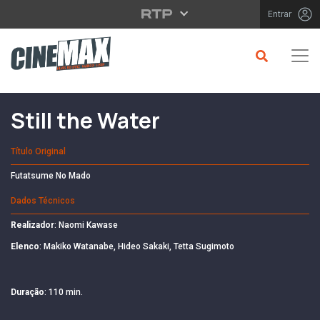
Saltar para o conteúdo principal
Entrar
Filme em Cartaz
Still the Water
Título Original
Futatsume No Mado
Dados Técnicos
Realizador
: Naomi Kawase
Elenco
: Makiko Watanabe, Hideo Sakaki, Tetta Sugimoto
Duração
: 110 min.