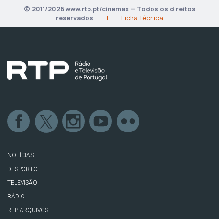
© 2011/2026 www.rtp.pt/cinemax — Todos os direitos
reservados
|
Ficha Técnica
NOTÍCIAS
DESPORTO
TELEVISÃO
RÁDIO
RTP ARQUIVOS