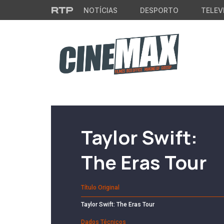
Saltar para o conteúdo principal
NOTÍCIAS
DESPORTO
TELEV
Filme em Cartaz
Taylor Swift:
The Eras Tour
Título Original
Taylor Swift: The Eras Tour
Dados Técnicos