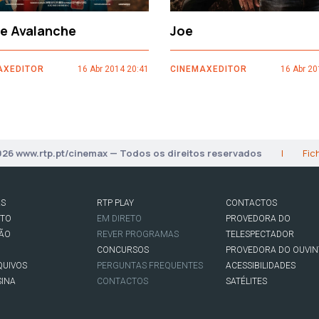
ce Avalanche
Joe
AXEDITOR
16 Abr 2014 20:41
CINEMAXEDITOR
16 Abr 20
026 www.rtp.pt/cinemax — Todos os direitos reservados
|
Fic
AS
RTP PLAY
CONTACTOS
RTO
EM DIRETO
PROVEDORA DO
SÃO
REVER PROGRAMAS
TELESPECTADOR
CONCURSOS
PROVEDORA DO OUVIN
QUIVOS
PERGUNTAS FREQUENTES
ACESSIBILIDADES
SINA
CONTACTOS
SATÉLITES