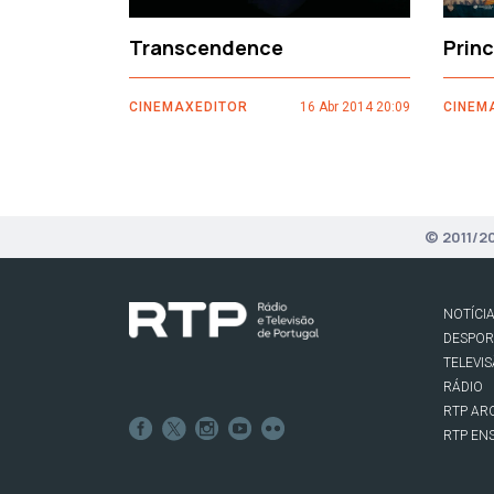
Transcendence
Prin
CINEMAXEDITOR
16 Abr 2014 20:09
CINEM
© 2011/2
NOTÍCI
DESPO
TELEVI
RÁDIO
RTP AR
RTP EN