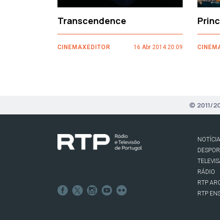
Transcendence
Prin
CINEMAXEDITOR
16 Abr 2014 20:09
CINEM
© 2011/2
NOTÍCI
DESPO
TELEVI
RÁDIO
RTP AR
RTP EN