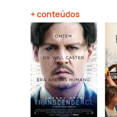
+ conteúdos
‹