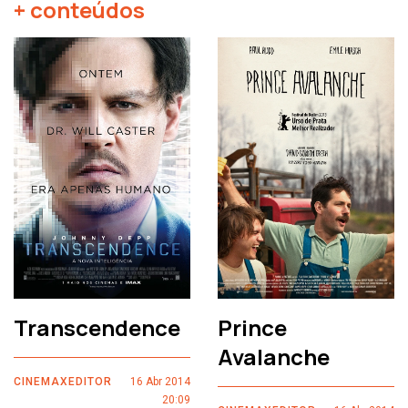
+ conteúdos
Transcendence
Prince
Avalanche
CINEMAXEDITOR
16 Abr 2014
20:09