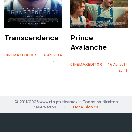
Transcendence
Prince
Avalanche
CINEMAXEDITOR
16 Abr 2014
20:09
CINEMAXEDITOR
16 Abr 2014
20:41
© 2011/2026 www.rtp.pt/cinemax — Todos os direitos
reservados
|
Ficha Técnica