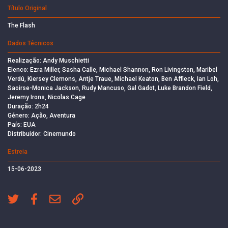
Título Original
The Flash
Dados Técnicos
Realização: Andy Muschietti
Elenco: Ezra Miller, Sasha Calle, Michael Shannon, Ron Livingston, Maribel
Verdú, Kiersey Clemons, Antje Traue, Michael Keaton, Ben Affleck, Ian Loh,
Saoirse-Monica Jackson, Rudy Mancuso, Gal Gadot, Luke Brandon Field,
Jeremy Irons, Nicolas Cage
Duração: 2h24
Género: Ação, Aventura
País: EUA
Distribuidor: Cinemundo
Estreia
15-06-2023