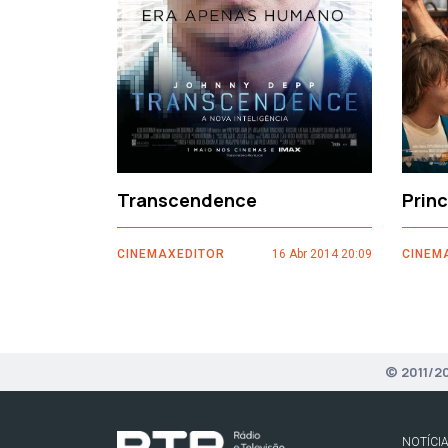
Transcendence
Prin
CINEMAXEDITOR
16 Abr 2014 20:09
CINEM
© 2011/2
NOTÍCI