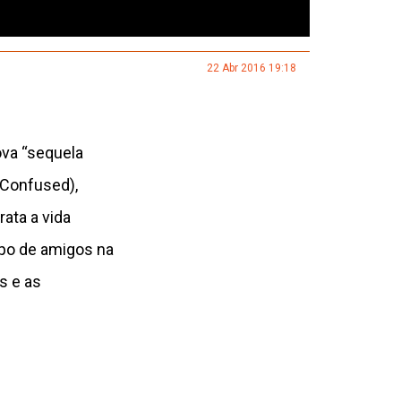
22 Abr 2016 19:18
ova “sequela
 Confused),
ta a vida
po de amigos na
s e as