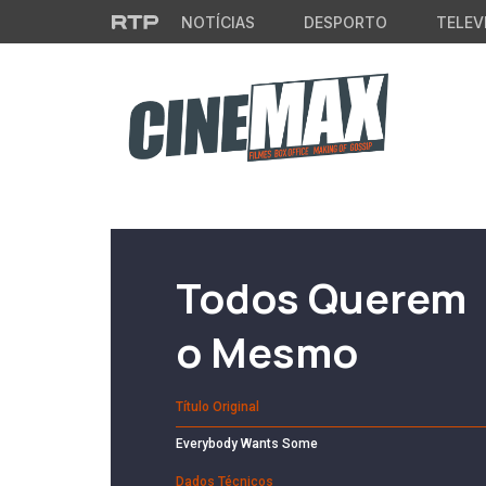
Saltar para o conteúdo principal
NOTÍCIAS
DESPORTO
TELEV
Filme em Cartaz
Todos Querem
o Mesmo
Título Original
Everybody Wants Some
Dados Técnicos