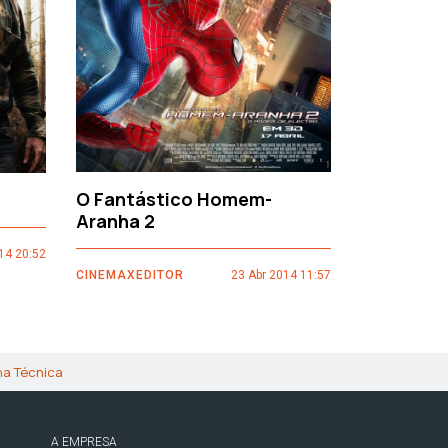
O Fantástico Homem-
Sacro Gr
Aranha 2
14 20:52
CINEMAXEDI
CINEMAXEDITOR
23 Abr 2014 11:57
ha Técnica
A EMPRESA