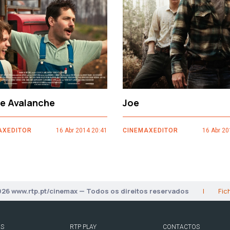
ce Avalanche
Joe
AXEDITOR
16 Abr 2014 20:41
CINEMAXEDITOR
16 Abr 20
026 www.rtp.pt/cinemax — Todos os direitos reservados
|
Fic
AS
RTP PLAY
CONTACTOS