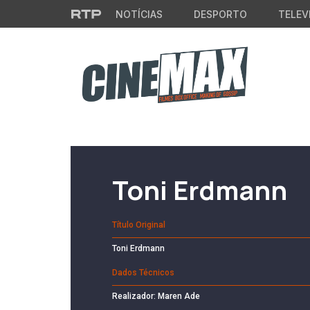
Saltar para o conteúdo principal
NOTÍCIAS
DESPORTO
TELEV
Filme em Cartaz
Toni Erdmann
Título Original
Toni Erdmann
Dados Técnicos
Realizador: Maren Ade