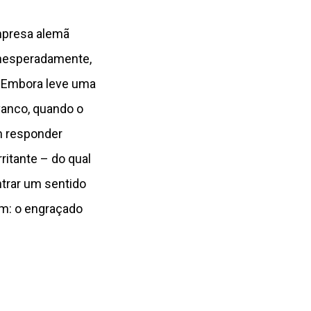
mpresa alemã
inesperadamente,
. Embora leve uma
vanco, quando o
em responder
ritante – do qual
ntrar um sentido
em: o engraçado