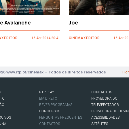
ce Avalanche
Joe
AXEDITOR
16 Abr 2014 20:41
CINEMAXEDITOR
16 Abr 20
026 www.rtp.pt/cinemax — Todos os direitos reservados
|
Fic
AS
RTP PLAY
CONTACTOS
RTO
EM DIRETO
PROVEDORA DO
SÃO
REVER PROGRAMAS
TELESPECTADOR
CONCURSOS
PROVEDORA DO OUVIN
QUIVOS
PERGUNTAS FREQUENTES
ACESSIBILIDADES
SINA
CONTACTOS
SATÉLITES