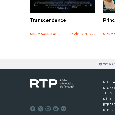
Transcendence
Prin
CINEMAXEDITOR
16 Abr 2014 20:09
CINEM
© 2011/2
NOTÍCI
DESPO
TELEVI
RÁDIO
RTP AR
RTP EN