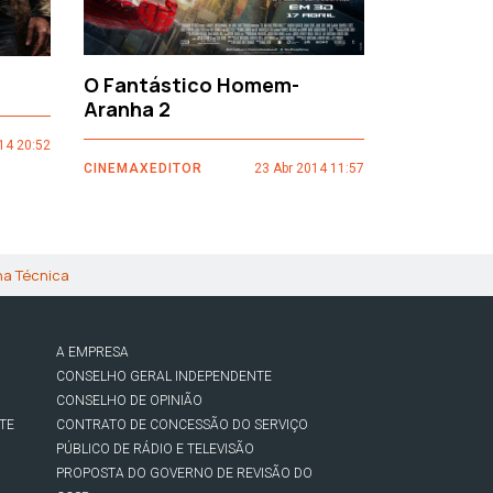
O Fantástico Homem-
Sacro Gr
Aranha 2
14 20:52
CINEMAXEDI
CINEMAXEDITOR
23 Abr 2014 11:57
ha Técnica
A EMPRESA
CONSELHO GERAL INDEPENDENTE
CONSELHO DE OPINIÃO
TE
CONTRATO DE CONCESSÃO DO SERVIÇO
PÚBLICO DE RÁDIO E TELEVISÃO
PROPOSTA DO GOVERNO DE REVISÃO DO