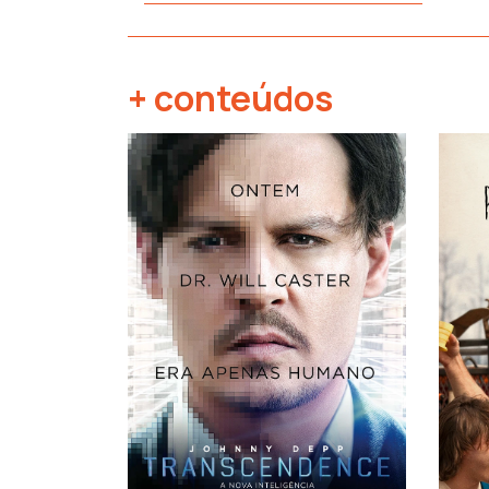
+ conteúdos
‹