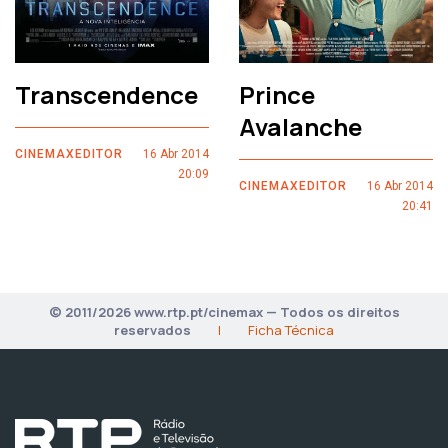
Transcendence
Prince
Avalanche
CINEMAXEDITOR
16 Abr 2014
20:09
CINEMAXEDITOR
16 Abr 2014
20:41
© 2011/2026 www.rtp.pt/cinemax — Todos os direitos
reservados
|
Ficha Técnica