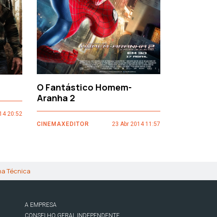
O Fantástico Homem-
Sacro Gr
Aranha 2
14 20:52
CINEMAXEDI
CINEMAXEDITOR
23 Abr 2014 11:57
ha Técnica
A EMPRESA
CONSELHO GERAL INDEPENDENTE