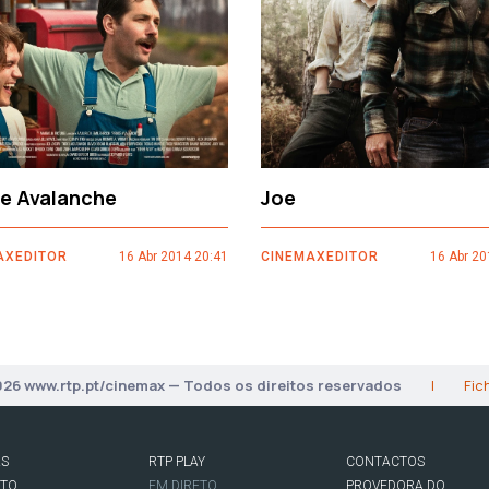
ce Avalanche
Joe
AXEDITOR
16 Abr 2014 20:41
CINEMAXEDITOR
16 Abr 20
026 www.rtp.pt/cinemax — Todos os direitos reservados
|
Fic
AS
RTP PLAY
CONTACTOS
RTO
EM DIRETO
PROVEDORA DO