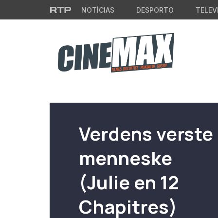
Saltar para o conteúdo principal
NOTÍCIAS
DESPORTO
TELEV
Filme em Cartaz
Verdens verste
menneske
(Julie en 12
Chapitres)