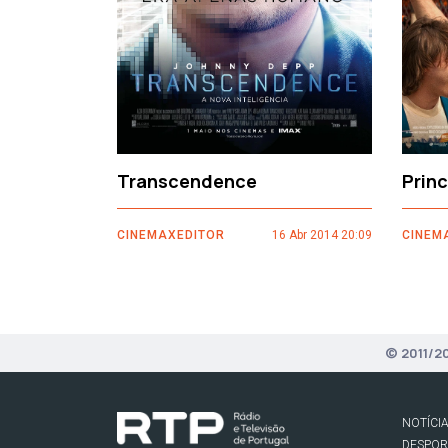
Transcendence
Prin
CINEMAXEDITOR
16 Abr 2014 20:09
CINEM
© 2011/2
NOTÍCI
DESPO