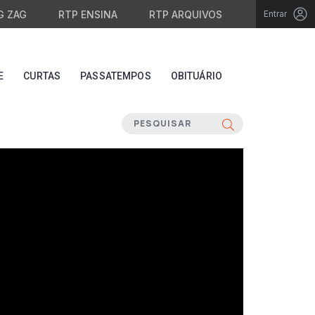
G ZAG
RTP ENSINA
RTP ARQUIVOS
Entrar
E
CURTAS
PASSATEMPOS
OBITUÁRIO