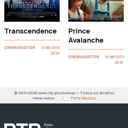
Transcendence
Prince
Avalanche
CINEMAXEDITOR
16 Abr 2014
20:09
CINEMAXEDITOR
16 Abr 2014
20:41
© 2011/2026 www.rtp.pt/cinemax — Todos os direitos
reservados
|
Ficha Técnica