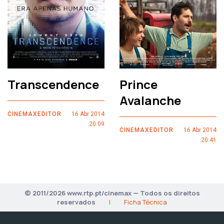
Transcendence
Prince
Avalanche
CINEMAXEDITOR
16 Abr 2014
20:09
CINEMAXEDITOR
16 Abr 2014
20:41
© 2011/2026 www.rtp.pt/cinemax — Todos os direitos
reservados
|
Ficha Técnica