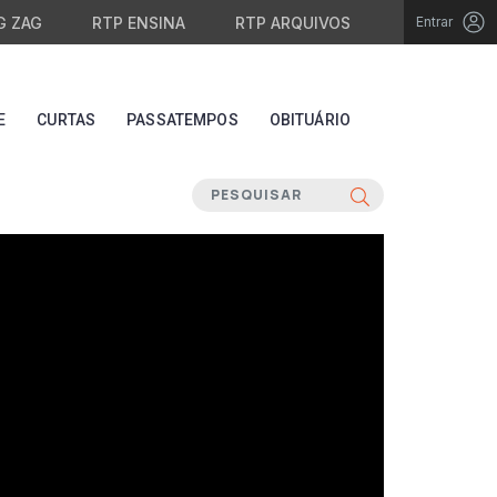
G ZAG
RTP ENSINA
RTP ARQUIVOS
Entrar
E
CURTAS
PASSATEMPOS
OBITUÁRIO