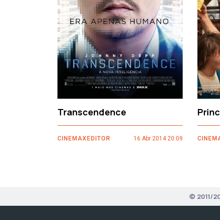
‹
Transcendence
Prin
CINEMAXEDITOR
16 Abr 2014 20:09
CINEM
© 2011/2