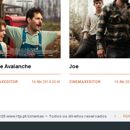
ce Avalanche
Joe
AXEDITOR
16 Abr 2014 20:41
CINEMAXEDITOR
16 Abr 20
026 www.rtp.pt/cinemax — Todos os direitos reservados
|
Fic