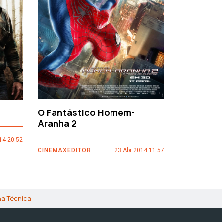
›
O Fantástico Homem-
Sacro Gr
Aranha 2
14 20:52
CINEMAXEDI
CINEMAXEDITOR
23 Abr 2014 11:57
ha Técnica