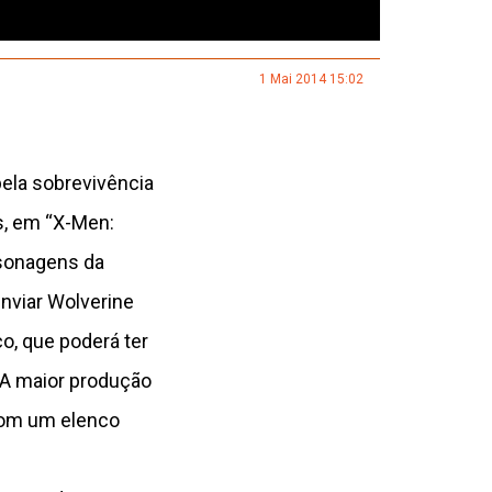
1 Mai 2014 15:02
pela sobrevivência
s, em “X-Men:
rsonagens da
 enviar Wolverine
o, que poderá ter
A maior produção
 com um elenco