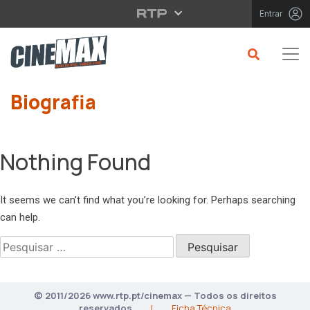
Saltar para o conteúdo principal
Entrar
Biografia
Nothing Found
It seems we can’t find what you’re looking for. Perhaps searching
can help.
Pesquisar
por:
© 2011/2026 www.rtp.pt/cinemax — Todos os direitos
reservados
|
Ficha Técnica