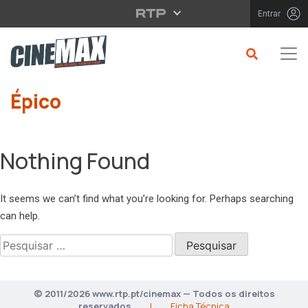
Saltar para o conteúdo principal
Entrar
Épico
Nothing Found
It seems we can’t find what you’re looking for. Perhaps searching
can help.
Pesquisar
por:
© 2011/2026 www.rtp.pt/cinemax — Todos os direitos
reservados
|
Ficha Técnica