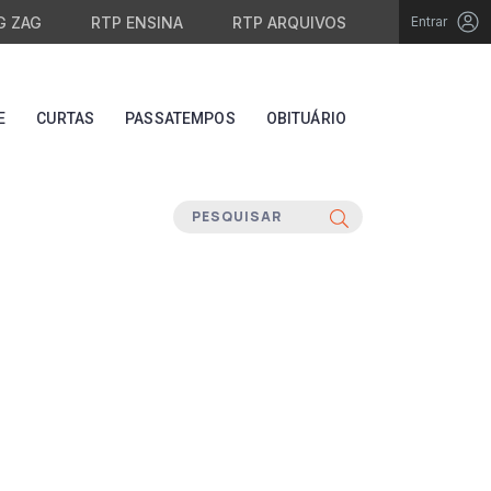
G ZAG
RTP ENSINA
RTP ARQUIVOS
Entrar
E
CURTAS
PASSATEMPOS
OBITUÁRIO