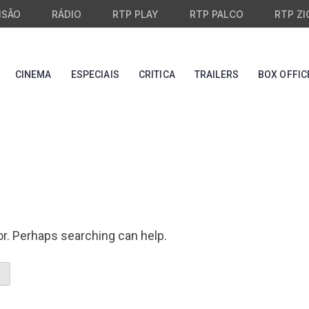
ISÃO
RÁDIO
RTP PLAY
RTP PALCO
RTP ZI
CINEMA
ESPECIAIS
CRITICA
TRAILERS
BOX OFFIC
or. Perhaps searching can help.