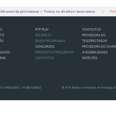
026 www.rtp.pt/cinemax — Todos os direitos reservados
|
Fic
AS
RTP PLAY
CONTACTOS
RTO
EM DIRETO
PROVEDORA DO
SÃO
REVER PROGRAMAS
TELESPECTADOR
CONCURSOS
PROVEDORA DO OUVIN
QUIVOS
PERGUNTAS FREQUENTES
ACESSIBILIDADES
SINA
CONTACTOS
SATÉLITES
 E CONDIÇÕES
PUBLICIDADE
© RTP, Rádio e Televisão de Portugal 2
|