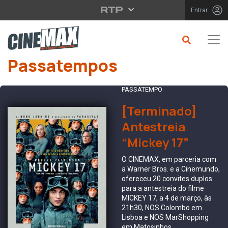
Saltar para o conteúdo principal
Entrar
Passatempos
PASSATEMPO
[Terminado]
Antestreia
“Mickey 17”
O CINEMAX, em parceria com
a Warner Bros. e a Cinemundo,
ofereceu 20 convites duplos
para a antestreia do filme
MICKEY 17, a 4 de março, às
21h30, NOS Colombo em
Lisboa e NOS MarShopping
em Matosinhos.