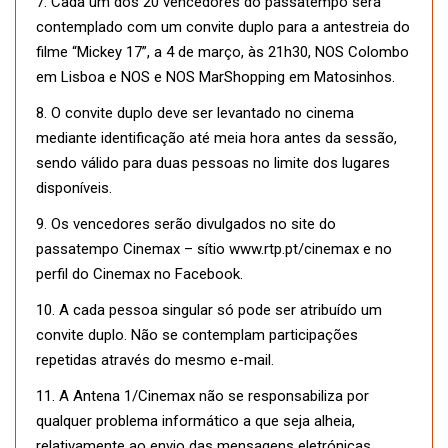
7. Cada um dos 20 vencedores do passatempo será
contemplado com um convite duplo para a antestreia do
filme “Mickey 17”, a 4 de março, às 21h30, NOS Colombo
em Lisboa e NOS e NOS MarShopping em Matosinhos.
8. O convite duplo deve ser levantado no cinema
mediante identificação até meia hora antes da sessão,
sendo válido para duas pessoas no limite dos lugares
disponíveis.
9. Os vencedores serão divulgados no site do
passatempo Cinemax – sítio www.rtp.pt/cinemax e no
perfil do Cinemax no Facebook.
10. A cada pessoa singular só pode ser atribuído um
convite duplo. Não se contemplam participações
repetidas através do mesmo e-mail.
11. A Antena 1/Cinemax não se responsabiliza por
qualquer problema informático a que seja alheia,
relativamente ao envio das mensagens eletrónicas.