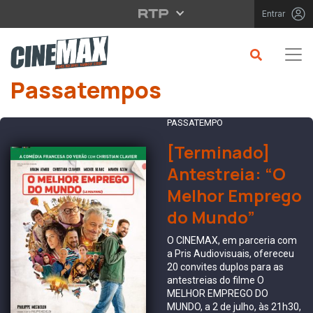
Saltar para o conteúdo principal
Entrar
Passatempos
PASSATEMPO
[Terminado]
Antestreia: “O
Melhor Emprego
do Mundo”
O CINEMAX, em parceria com
a Pris Audiovisuais, ofereceu
20 convites duplos para as
antestreias do filme O
MELHOR EMPREGO DO
MUNDO, a 2 de julho, às 21h30,