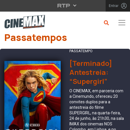
Saltar para o conteúdo principal
Entrar
Passatempos
PASSATEMPO
[Terminado]
Antestreia:
“Supergirl”
O CINEMAX, em parceria com
a Cinemundo, ofereceu 20
convites duplos para a
antestreia do filme
SUPERGIRL, na quarta-feira,
24 de junho, às 21h30, na sala
IMAX dos cinemas NOS
Colombo, em Lisboa, e no