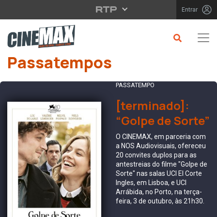
Saltar para o conteúdo principal
Entrar
Passatempos
PASSATEMPO
[terminado]:
“Golpe de Sorte”
O CINEMAX, em parceria com
a NOS Audiovisuais, ofereceu
20 convites duplos para as
antestreias do filme "Golpe de
Sorte" nas salas UCI El Corte
Ingles, em Lisboa, e UCI
Arrábida, no Porto, na terça-
feira, 3 de outubro, às 21h30.