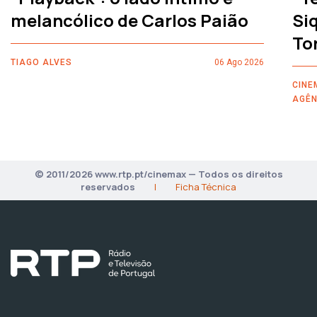
melancólico de Carlos Paião
Siq
To
TIAGO ALVES
06 Ago 2026
CINE
AGÊN
© 2011/2026 www.rtp.pt/cinemax — Todos os direitos
reservados
|
Ficha Técnica