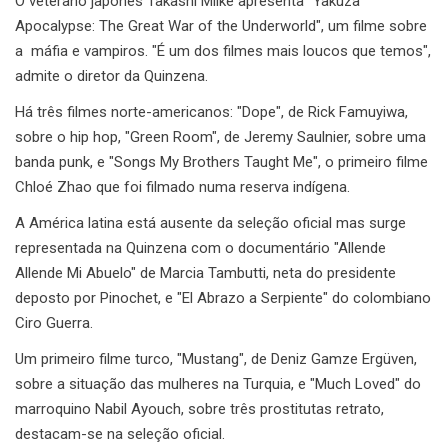
O veterano japonês Takashi Miike apresenta "Yakuza
Apocalypse: The Great War of the Underworld", um filme sobre
a máfia e vampiros. "É um dos filmes mais loucos que temos",
admite o diretor da Quinzena.
Há três filmes norte-americanos: "Dope", de Rick Famuyiwa,
sobre o hip hop, "Green Room", de Jeremy Saulnier, sobre uma
banda punk, e "Songs My Brothers Taught Me", o primeiro filme
Chloé Zhao que foi filmado numa reserva indígena.
A América latina está ausente da seleção oficial mas surge
representada na Quinzena com o documentário "Allende
Allende Mi Abuelo" de Marcia Tambutti, neta do presidente
deposto por Pinochet, e "El Abrazo a Serpiente" do colombiano
Ciro Guerra.
Um primeiro filme turco, "Mustang", de Deniz Gamze Ergüven,
sobre a situação das mulheres na Turquia, e "Much Loved" do
marroquino Nabil Ayouch, sobre três prostitutas retrato,
destacam-se na seleção oficial.