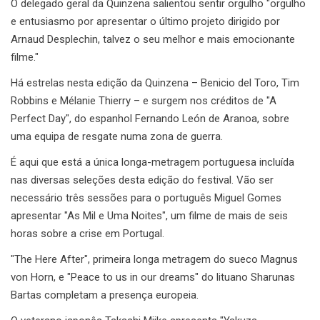
O delegado geral da Quinzena salientou sentir orgulho "orgulho
e entusiasmo por apresentar o último projeto dirigido por
Arnaud Desplechin, talvez o seu melhor e mais emocionante
filme."
Há estrelas nesta edição da Quinzena – Benicio del Toro, Tim
Robbins e Mélanie Thierry – e surgem nos créditos de "A
Perfect Day", do espanhol Fernando León de Aranoa, sobre
uma equipa de resgate numa zona de guerra.
É aqui que está a única longa-metragem portuguesa incluída
nas diversas seleções desta edição do festival. Vão ser
necessário três sessões para o português Miguel Gomes
apresentar "As Mil e Uma Noites", um filme de mais de seis
horas sobre a crise em Portugal.
"The Here After", primeira longa metragem do sueco Magnus
von Horn, e "Peace to us in our dreams" do lituano Sharunas
Bartas completam a presença europeia.