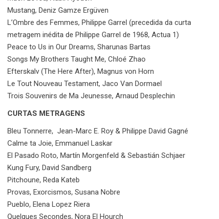
Mustang, Deniz Gamze Ergüven
L’Ombre des Femmes, Philippe Garrel (precedida da curta
metragem inédita de Philippe Garrel de 1968, Actua 1)
Peace to Us in Our Dreams, Sharunas Bartas
Songs My Brothers Taught Me, Chloé Zhao
Efterskalv (The Here After), Magnus von Horn
Le Tout Nouveau Testament, Jaco Van Dormael
Trois Souvenirs de Ma Jeunesse, Arnaud Desplechin
CURTAS METRAGENS
Bleu Tonnerre, Jean-Marc E. Roy & Philippe David Gagné
Calme ta Joie, Emmanuel Laskar
El Pasado Roto, Martín Morgenfeld & Sebastián Schjaer
Kung Fury, David Sandberg
Pitchoune, Reda Kateb
Provas, Exorcismos, Susana Nobre
Pueblo, Elena Lopez Riera
Quelques Secondes, Nora El Hourch