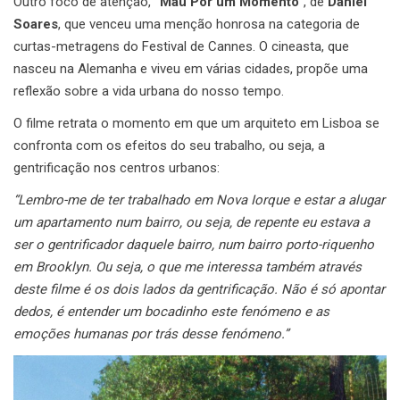
Outro foco de atenção,
“Mau Por um Momento”
, de
Daniel
Soares
, que venceu uma menção honrosa na categoria de
curtas-metragens do Festival de Cannes. O cineasta, que
nasceu na Alemanha e viveu em várias cidades, propõe uma
reflexão sobre a vida urbana do nosso tempo.
O filme retrata o momento em que um arquiteto em Lisboa se
confronta com os efeitos do seu trabalho, ou seja, a
gentrificação nos centros urbanos:
“Lembro-me de ter trabalhado em Nova Iorque e estar a alugar
um apartamento num bairro, ou seja, de repente eu estava a
ser o gentrificador daquele bairro, num bairro porto-riquenho
em Brooklyn. Ou seja, o que me interessa também através
deste filme é os dois lados da gentrificação. Não é só apontar
dedos, é entender um bocadinho este fenómeno e as
emoções humanas por trás desse fenómeno.”