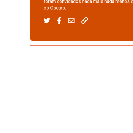
foram convidados nada mais nada menos que
os Oscars.