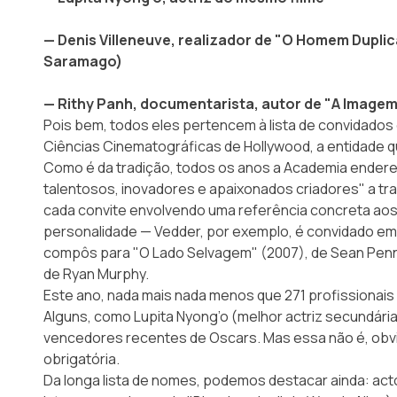
— Denis Villeneuve, realizador de "O Homem Dupli
Saramago)
— Rithy Panh, documentarista, autor de "A Imagem
Pois bem, todos eles pertencem à lista de convidados
Ciências Cinematográficas de Hollywood
, a entidade 
Como é da tradição, todos os anos a Academia endere
talentosos, inovadores e apaixonados criadores" a tr
cada convite envolvendo uma referência concreta aos
personalidade — Vedder, por exemplo, é convidado e
compôs para "O Lado Selvagem" (2007), de Sean Penn
de Ryan Murphy.
Este ano, nada mais nada menos que 271 profissionai
Alguns, como Lupita Nyong’o (melhor actriz secundári
vencedores recentes de Oscars. Mas essa não é, ob
obrigatória.
Da longa lista de nomes, podemos destacar ainda: act