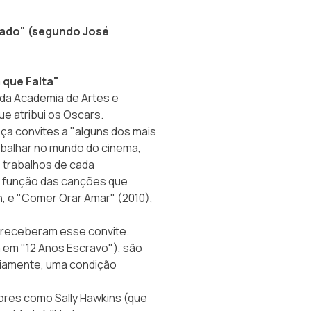
cado" (segundo José
 que Falta"
 da
Academia de Artes e
que atribui os Oscars.
ça convites a "alguns dos mais
abalhar no mundo do cinema,
 trabalhos de cada
m função das canções que
, e "Comer Orar Amar" (2010),
s receberam esse convite.
a em "12 Anos Escravo"), são
viamente, uma condição
ores como Sally Hawkins (que