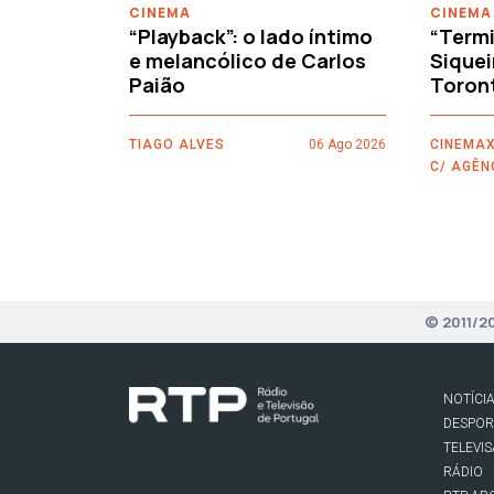
CINEMA
CINEMA
“Playback”: o lado íntimo
“Termi
e melancólico de Carlos
Siquei
Paião
Toron
TIAGO ALVES
06 Ago 2026
CINEMAX
C/ AGÊN
© 2011/2
NOTÍCI
DESPO
TELEVI
RÁDIO