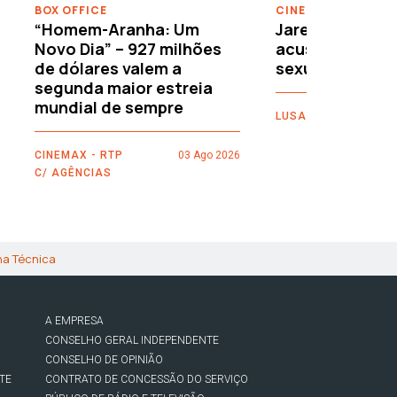
BOX OFFICE
CINEMA
“Homem-Aranha: Um
Jared Leto reje
Novo Dia” – 927 milhões
acusações de 
de dólares valem a
sexuais
segunda maior estreia
mundial de sempre
LUSA
CINEMAX - RTP
03 Ago 2026
C/ AGÊNCIAS
ha Técnica
A EMPRESA
CONSELHO GERAL INDEPENDENTE
CONSELHO DE OPINIÃO
TE
CONTRATO DE CONCESSÃO DO SERVIÇO