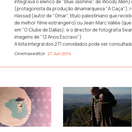
integrava o elenco de "Blue Jasmine", de Woody Allen)
(protagonista da produção dinamarquesa "A Caça"); 
Hassad (autor de "Omar", título palestiniano que re
de melhor filme estrangeiro) ou Jean-Marc Vallée (q
em "O Clube de Dallas); e o director de fotografia Se
imagens de "12 Anos Escravo").
A lista integral dos 271 convidados pode ser consultada 
Cinemaxeditor
27 Jun 2014