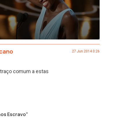
icano
27 Jun 2014 0:26
o traço comum a estas
nos Escravo"