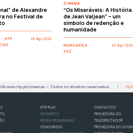
CINEMA
nal” de Alexandre
“Os Miseráveis: A História
ra no Festival de
de Jean Valjean” – um
to
simbolo de redenção e
humanidade
 - RTP
05 Ago 2026
CIAS
MARGARIDA
05 Ago 2026
VAZ
026 www.rtp.pt/cinemax — Todos os direitos reservados
|
Fic
AS
RTP PLAY
CONTACTOS
RTO
EM DIRETO
PROVEDORA DO
SÃO
REVER PROGRAMAS
TELESPECTADOR
CONCURSOS
PROVEDORA DO OUVIN