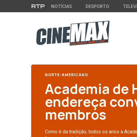
Saltar para o conteúdo principal
NOTÍCIAS
DESPORTO
TELEV
NORTE-AMERICANO
Academia de 
endereça conv
membros
Como é da tradição, todos os anos a Aca