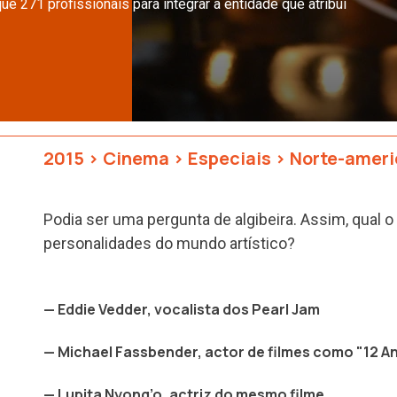
 271 profissionais para integrar a entidade que atribui
2015
>
Cinema
>
Especiais
>
Norte-amer
Podia ser uma pergunta de algibeira. Assim, qual 
personalidades do mundo artístico?
— Eddie Vedder, vocalista dos Pearl Jam
— Michael Fassbender, actor de filmes como "12 A
— Lupita Nyong’o, actriz do mesmo filme