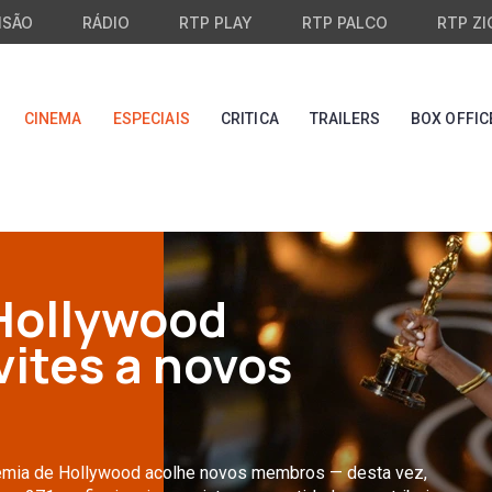
ISÃO
RÁDIO
RTP PLAY
RTP PALCO
RTP ZI
CINEMA
ESPECIAIS
CRITICA
TRAILERS
BOX OFFIC
Hollywood
ites a novos
demia de Hollywood acolhe novos membros — desta vez,