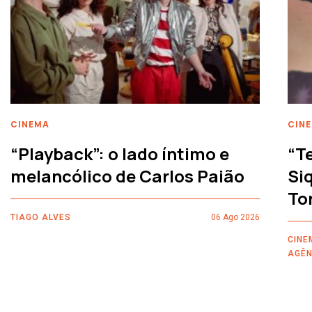
CINEMA
CIN
“Playback”: o lado íntimo e
“T
melancólico de Carlos Paião
Siq
To
TIAGO ALVES
06 Ago 2026
CINE
AGÊN