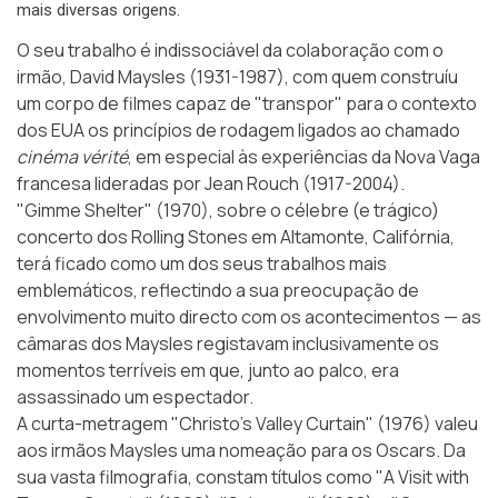
mais diversas origens.
O seu trabalho é indissociável da colaboração com o
irmão, David Maysles (1931-1987), com quem construíu
um
corpo de filmes
capaz de "transpor" para o contexto
dos EUA os princípios de rodagem ligados ao chamado
cinéma vérité
, em especial às experiências da Nova Vaga
francesa lideradas por Jean Rouch (1917-2004).
"Gimme Shelter" (1970), sobre o célebre (e trágico)
concerto dos Rolling Stones em Altamonte, Califórnia,
terá ficado como um dos seus trabalhos mais
emblemáticos, reflectindo a sua preocupação de
envolvimento muito directo com os acontecimentos — as
câmaras dos Maysles registavam inclusivamente os
momentos terríveis em que, junto ao palco, era
assassinado um espectador.
A curta-metragem "Christo’s Valley Curtain" (1976) valeu
aos irmãos Maysles uma nomeação para os Oscars. Da
sua vasta filmografia, constam títulos como "A Visit with