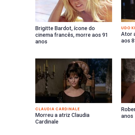
Brigitte Bardot, ícone do
UDO K
Ator 
cinema francês, morre aos 91
aos 8
anos
Rober
CLAUDIA CARDINALE
Morreu a atriz Claudia
anos
Cardinale