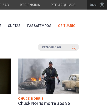
G ZAG
RTP ENSINA
RTP ARQUIVOS
Entrar
E
CURTAS
PASSATEMPOS
OBITUÁRIO
CHUCK NORRIS
Chuck Norris morre aos 86