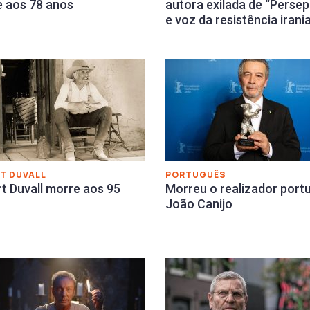
 aos 78 anos
autora exilada de “Persep
e voz da resistência irani
T DUVALL
PORTUGUÊS
t Duvall morre aos 95
Morreu o realizador port
João Canijo