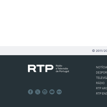
© 2011/2
NOTÍCI
DESPO
TELEVI
RÁDIO
RTP AR
RTP EN