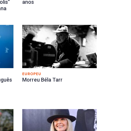
olis”
anos
ana
EUROPEU
uguês
Morreu Béla Tarr