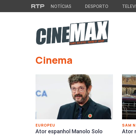
Saltar para o conteúdo principal
NOTÍCIAS
DESPORTO
TELEV
Cinema
EUROPEU
SAM N
Ator espanhol Manolo Solo
Ator 