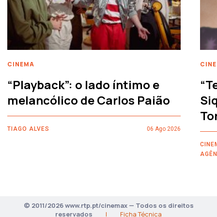
CINEMA
CIN
“Playback”: o lado íntimo e
“T
melancólico de Carlos Paião
Siq
To
TIAGO ALVES
06 Ago 2026
CINE
AGÊN
© 2011/2026 www.rtp.pt/cinemax — Todos os direitos
reservados
|
Ficha Técnica