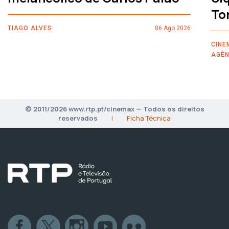
To
TIAGO ALVES
06 Ago 2026
CINE
AGÊN
© 2011/2026 www.rtp.pt/cinemax — Todos os direitos
reservados
|
Ficha Técnica