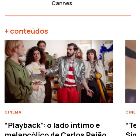
Cannes
+ conteúdos
CINEMA
CIN
“Playback”: o lado íntimo e
“T
melancólico de Carlos Paião
Siq