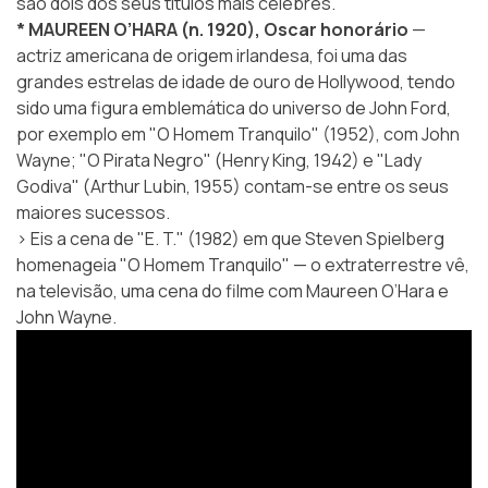
são dois dos seus títulos mais célebres.
* MAUREEN O’HARA (n. 1920), Oscar honorário
—
actriz americana de origem irlandesa, foi uma das
grandes estrelas de idade de ouro de Hollywood, tendo
sido uma figura emblemática do universo de John Ford,
por exemplo em "O Homem Tranquilo" (1952), com John
Wayne; "O Pirata Negro" (Henry King, 1942) e "Lady
Godiva" (Arthur Lubin, 1955) contam-se entre os seus
maiores sucessos.
> Eis a cena de "E. T." (1982) em que Steven Spielberg
homenageia "O Homem Tranquilo" — o extraterrestre vê,
na televisão, uma cena do filme com Maureen O’Hara e
John Wayne.