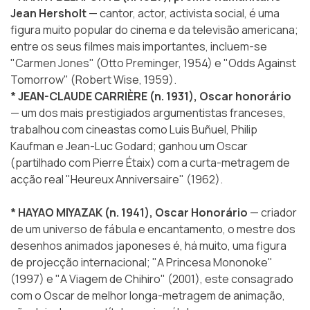
Jean Hersholt
— cantor, actor, activista social, é uma
figura muito popular do cinema e da televisão americana;
entre os seus filmes mais importantes, incluem-se
"Carmen Jones" (Otto Preminger, 1954) e "Odds Against
Tomorrow" (Robert Wise, 1959).
* JEAN-CLAUDE CARRIÈRE (n. 1931), Oscar honorário
— um dos mais prestigiados argumentistas franceses,
trabalhou com cineastas como Luis Buñuel, Philip
Kaufman e Jean-Luc Godard; ganhou um Oscar
(partilhado com Pierre Étaix) com a curta-metragem de
acção real "Heureux Anniversaire" (1962).
* HAYAO MIYAZAK (n. 1941), Oscar Honorário
— criador
de um universo de fábula e encantamento, o mestre dos
desenhos animados japoneses é, há muito, uma figura
de projecção internacional; "A Princesa Mononoke"
(1997) e "A Viagem de Chihiro" (2001), este consagrado
com o Oscar de melhor longa-metragem de animação,