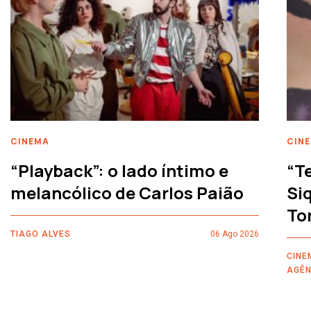
CINEMA
CIN
“Playback”: o lado íntimo e
“T
melancólico de Carlos Paião
Siq
To
TIAGO ALVES
06 Ago 2026
CINE
AGÊN