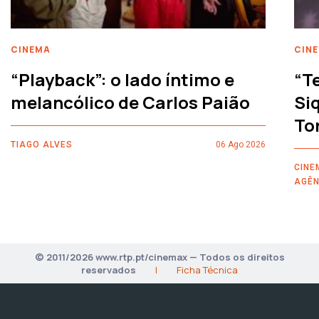
CINEMA
CIN
“Playback”: o lado íntimo e
“T
melancólico de Carlos Paião
Siq
To
TIAGO ALVES
06 Ago 2026
CINE
AGÊN
© 2011/2026 www.rtp.pt/cinemax — Todos os direitos
reservados
|
Ficha Técnica