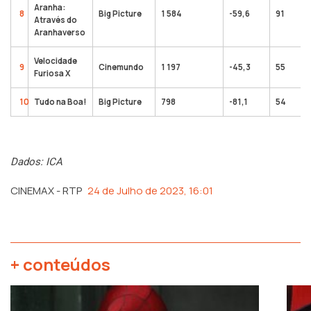
Aranha:
8
Big Picture
1 584
-59,6
91
Através do
Aranhaverso
Velocidade
9
Cinemundo
1 197
-45,3
55
Furiosa X
10
Tudo na Boa!
Big Picture
798
-81,1
54
Dados: ICA
CINEMAX - RTP
24 de Julho de 2023, 16:01
+ conteúdos