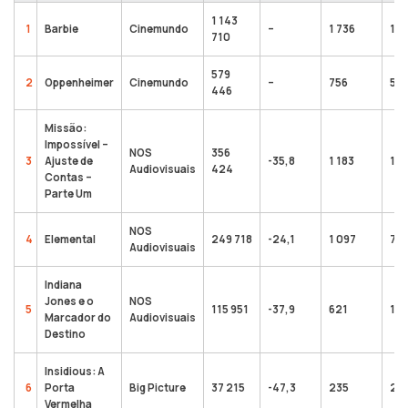
1 143
1
Barbie
Cinemundo
–
1 736
1 1
710
579
2
Oppenheimer
Cinemundo
–
756
579
446
Missão:
Impossível –
NOS
356
3
Ajuste de
-35,8
1 183
1 2
Audiovisuais
424
Contas –
Parte Um
NOS
4
Elemental
249 718
-24,1
1 097
727
Audiovisuais
Indiana
Jones e o
NOS
5
115 951
-37,9
621
1 4
Marcador do
Audiovisuais
Destino
Insidious: A
6
Porta
Big Picture
37 215
-47,3
235
285
Vermelha