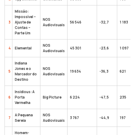
Missão:
Impossível –
NOS
3
Ajuste de
56 546
-32,7
1 183
Audiovisuais
Contas –
Parte Um
NOS
4
Elemental
45 301
-23,6
1 097
Audiovisuais
Indiana
Jones e o
NOS
5
19 634
-36,3
621
Marcador do
Audiovisuais
Destino
Insidious: A
6
Porta
Big Picture
6 224
-47,5
235
Vermelha
A Pequena
NOS
7
3 767
-44,9
197
Sereia
Audiovisuais
Homem-