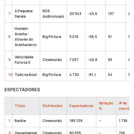
A Pequena
NOS
7
20 943
-45,6
197
2 0
Sereia
Audiovisuais
Homem-
Aranha:
8
Big Picture
9 216
-58,9
91
1 2
Através do
Aranhaverso
Velocidade
9
Cinemundo
7 057
-45,8
55
4 2
Furiosa X
10
Tudo na Boa!
Big Picture
4 730
-81,1
54
318
ESPECTADORES
Variação
# de
Título
Distribuidor
Espectadores
%
sessões
1
Barbie
Cinemundo
189 709
–
1 736
2
Oppenheimer
Cinemundo
80 939
–
756