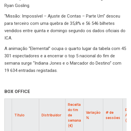
Ryan Gosling.
“Missão: Impossível – Ajuste de Contas – Parte Um” desceu
para terceiro com uma quebra de 35,8% e 56 546 bilhetes
vendidos entre quinta e domingo segundo os dados oficiais do
ICA.
A animação “Elemental” ocupa o quarto lugar da tabela com 45
301 espectadores e a encerrar o top 5 nacional do fim de
semana surge “Indiana Jones e o Marcador do Destino” com
19 634 entradas registadas.
BOX OFFICE
Receita
do fim
Rec
Variação
# de
Título
Distribuidor
de
Ac
%
sessões
semana
(€)
(€)